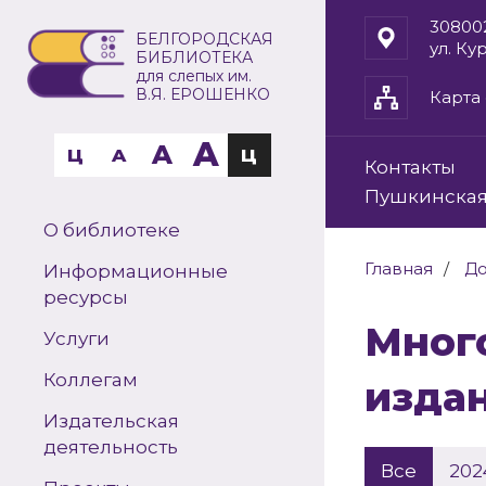
30800
БЕЛГОРОДСКАЯ
ул. Ку
БИБЛИОТЕКА
для слепых им.
В.Я. ЕРОШЕНКО
Карта 
A
A
Ц
A
Ц
Контакты
Пушкинская
О библиотеке
Главная
До
Информационные
ресурсы
Многоформатные (комплексные)
Услуги
Коллегам
изда
Издательская
деятельность
Все
202