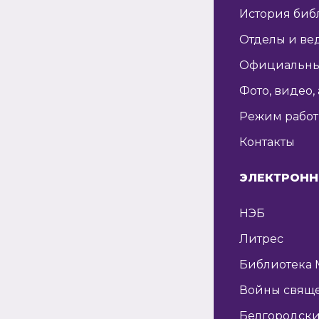
История биб
Отделы и ве
Официальны
Фото, видео,
Режим рабо
Контакты
ЭЛЕКТРОНН
НЭБ
Литрес
Библиотека 
Войны свящ
Белгородски