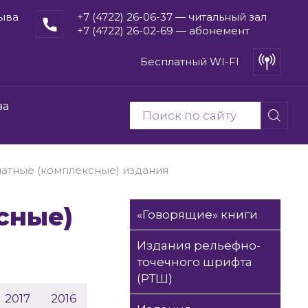
рыва
+7 (4722) 26-06-37 — читальный зал
+7 (4722) 26-02-69 — абонемент
Бесплатный WI-FI
ва
тные (комплексные) издания
«Говорящие» книги
Издания рельефно-
точечного шрифта
(РТШ)
2017
2016