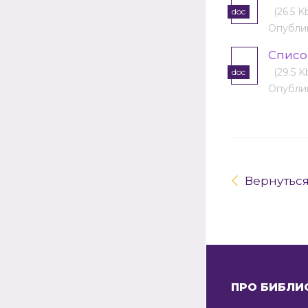
(26.5 K
doc
Опублик
Cписо
(29.5 K
doc
Опублик
Вернутьс
ПРО БИБЛИ