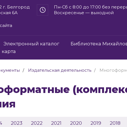
2 г. Белгород
Пн-Сб с 8:00 до 17:00 без пере
рская 6А
Воскресенье — выходной
сайта
Электронный каталог
Библиотека Михайло
 карта
кументы
Издательская деятельность
Многоформа
ния
4
2023
2022
2021
2020
2019
2018