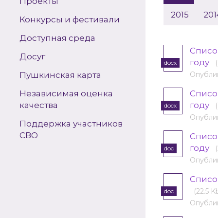
Проекты
2015
201
Конкурсы и фестивали
Доступная среда
Списо
Досуг
году
docx
Пушкинская карта
Опублик
Независимая оценка
Списо
качества
году
docx
Опублик
Поддержка участников
СВО
Списо
году
doc
Опублик
Списо
(22.5 K
doc
Опублик