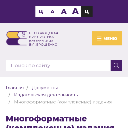
A
A
Ц
A
Ц
БЕЛГОРОДСКАЯ
БИБЛИОТЕКА
МЕНЮ
для слепых им.
В.Я. ЕРОШЕНКО
Главная
Документы
Издательская деятельность
Многоформатные (комплексные) издания
Многоформатные