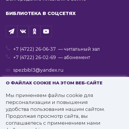
БИБЛИОТЕКА В СОЦСЕТЯХ
+7 (4722) 26-06-37
— читальный зал
+7 (4722) 26-02-69
— абонемент
spezbibl3@yandex.ru
О ФАЙЛАХ COOKIE НА ЭТОМ ВЕБ-САЙТЕ
Мы применяем файлы cookie для
© 2016—2022 Государственное бюджетное
персонализации и повышения
учреждение культуры
удобства пользования нашим сайтом.
«Белгородская государственная специальная
Продолжая просмотр сайта, вы
библиотека для слепых им. В.Я. Ерошенко».
соглашаетесь с применением нами
Все права защищены.