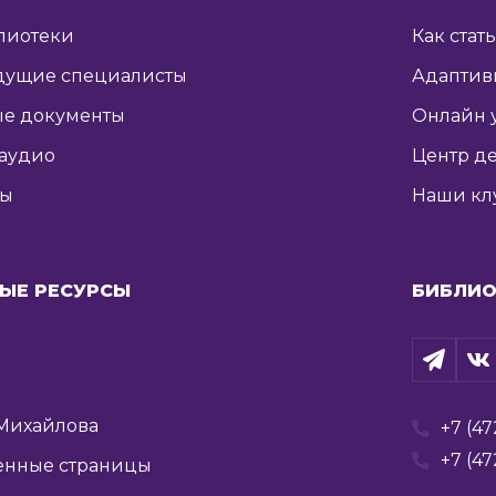
лиотеки
Как стат
дущие специалисты
Адаптив
е документы
Онлайн 
 аудио
Центр де
ты
Наши кл
ЫЕ РЕСУРСЫ
БИБЛИО
Михайлова
+7 (47
+7 (47
енные страницы