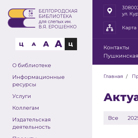
30800
БЕЛГОРОДСКАЯ
ул. Ку
БИБЛИОТЕКА
для слепых им.
В.Я. ЕРОШЕНКО
Карта 
A
A
Ц
A
Ц
Контакты
Пушкинская
О библиотеке
Главная
П
Информационные
ресурсы
Акт
Услуги
Коллегам
Все
202
Издательская
деятельность