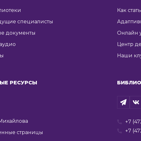
лиотеки
Как стат
дущие специалисты
Адаптив
е документы
Онлайн 
 аудио
Центр де
ты
Наши кл
ЫЕ РЕСУРСЫ
БИБЛИО
Михайлова
+7 (47
+7 (47
енные страницы