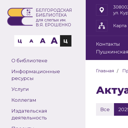
30800
БЕЛГОРОДСКАЯ
ул. Ку
БИБЛИОТЕКА
для слепых им.
В.Я. ЕРОШЕНКО
Карта 
A
A
Ц
A
Ц
Контакты
Пушкинская
О библиотеке
Главная
П
Информационные
ресурсы
Акт
Услуги
Коллегам
Все
202
Издательская
деятельность